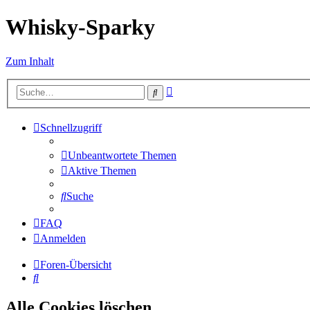
Whisky-Sparky
Zum Inhalt
Erweiterte
Suche
Suche
Schnellzugriff
Unbeantwortete Themen
Aktive Themen
Suche
FAQ
Anmelden
Foren-Übersicht
Suche
Alle Cookies löschen