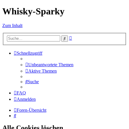
Whisky-Sparky
Zum Inhalt
Erweiterte
Suche
Suche
Schnellzugriff
Unbeantwortete Themen
Aktive Themen
Suche
FAQ
Anmelden
Foren-Übersicht
Suche
Alle Cookies löschen