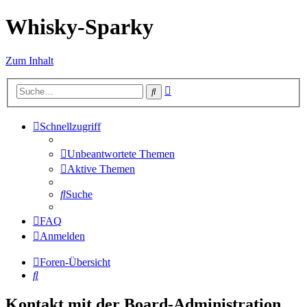
Whisky-Sparky
Zum Inhalt
Erweiterte
Suche
Suche
Schnellzugriff
Unbeantwortete Themen
Aktive Themen
Suche
FAQ
Anmelden
Foren-Übersicht
Suche
Kontakt mit der Board-Administration