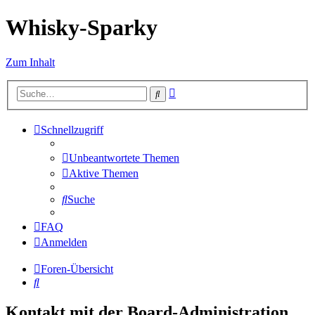
Whisky-Sparky
Zum Inhalt
Erweiterte
Suche
Suche
Schnellzugriff
Unbeantwortete Themen
Aktive Themen
Suche
FAQ
Anmelden
Foren-Übersicht
Suche
Kontakt mit der Board-Administration